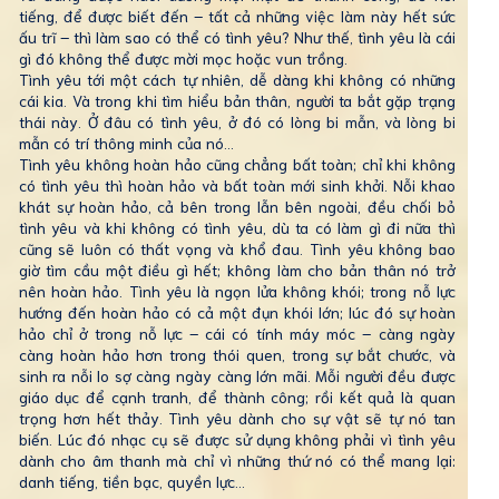
tiếng, để được biết đến – tất cả những việc làm này hết sức
ấu trĩ – thì làm sao có thể có tình yêu? Như thế, tình yêu là cái
gì đó không thể được mời mọc hoặc vun trồng.
Tình yêu tới một cách tự nhiên, dễ dàng khi không có những
cái kia. Và trong khi tìm hiểu bản thân, người ta bắt gặp trạng
thái này. Ở đâu có tình yêu, ở đó có lòng bi mẫn, và lòng bi
mẫn có trí thông minh của nó...
Tình yêu không hoàn hảo cũng chẳng bất toàn; chỉ khi không
có tình yêu thì hoàn hảo và bất toàn mới sinh khởi. Nỗi khao
khát sự hoàn hảo, cả bên trong lẫn bên ngoài, đều chối bỏ
tình yêu và khi không có tình yêu, dù ta có làm gì đi nữa thì
cũng sẽ luôn có thất vọng và khổ đau. Tình yêu không bao
giờ tìm cầu một điều gì hết; không làm cho bản thân nó trở
nên hoàn hảo. Tình yêu là ngọn lửa không khói; trong nỗ lực
hướng đến hoàn hảo có cả một đụn khói lớn; lúc đó sự hoàn
hảo chỉ ở trong nỗ lực – cái có tính máy móc – càng ngày
càng hoàn hảo hơn trong thói quen, trong sự bắt chước, và
sinh ra nỗi lo sợ càng ngày càng lớn mãi. Mỗi người đều được
giáo dục để cạnh tranh, để thành công; rồi kết quả là quan
trọng hơn hết thảy. Tình yêu dành cho sự vật sẽ tự nó tan
biến. Lúc đó nhạc cụ sẽ được sử dụng không phải vì tình yêu
dành cho âm thanh mà chỉ vì những thứ nó có thể mang lại:
danh tiếng, tiền bạc, quyền lực...