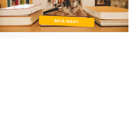
MUA NGAY
CÔNG TY XUẤT BẢN SÁCH THIỆN TRI THỨC
Địa chỉ: số 141, ngõ 325 Kim Ngưu, Hai Bà Trưng, Hà Nội
Hotline: + 84328 033 988
Email: contact@thientrithuc.com.vn
Website: http://thientrithuc.com.vn
HỆ THỐNG PHÁT HÀNH