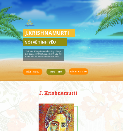
J.KRISHNAMURTI
NÓI VỀ TÌNH YÊU
Tình yêu không hoàn hảo cũng chẳng
bất toàn; chỉ khi không có tình yêu thì
hoàn hảo và bất toàn mới sinh khởi.
SÁCH AUDIO
ĐẶT MUA
ĐỌC THỬ
J. Krishnamurti