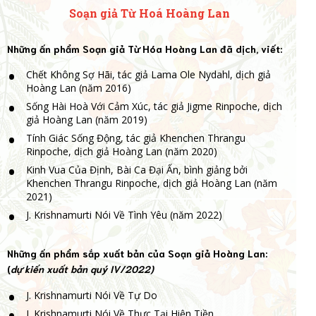
Soạn giả Từ Hoá Hoàng Lan
Những ấn phẩm Soạn giả Từ Hóa Hoàng Lan đã dịch, viết:
Chết Không Sợ Hãi, tác giả Lama Ole Nydahl, dịch giả
Hoàng Lan (năm 2016)
Sống Hài Hoà Với Cảm Xúc, tác giả Jigme Rinpoche, dịch
giả Hoàng Lan (năm 2019)
Tính Giác Sống Động, tác giả Khenchen Thrangu
Rinpoche, dịch giả Hoàng Lan (năm 2020)
Kinh Vua Của Định, Bài Ca Đại Ấn, bình giảng bởi
Khenchen Thrangu Rinpoche, dịch giả Hoàng Lan (năm
2021)
J. Krishnamurti Nói Về Tình Yêu (năm 2022)
Những ấn phẩm sắp xuất bản của Soạn giả Hoàng Lan:
(
dự kiến xuất bản quý IV/2022)
J. Krishnamurti Nói Về Tự Do
J. Krishnamurti Nói Về Thực Tại Hiện Tiền