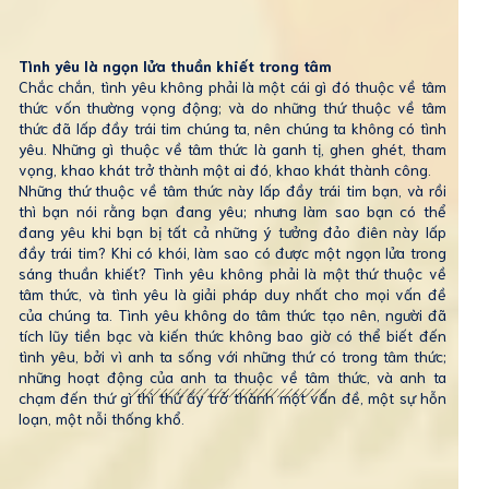
Tình yêu là ngọn lửa thuần khiết trong tâm
Chắc chắn, tình yêu không phải là một cái gì đó thuộc về tâm
thức vốn thường vọng động; và do những thứ thuộc về tâm
thức đã lấp đầy trái tim chúng ta, nên chúng ta không có tình
yêu. Những gì thuộc về tâm thức là ganh tị, ghen ghét, tham
vọng, khao khát trở thành một ai đó, khao khát thành công.
Những thứ thuộc về tâm thức này lấp đầy trái tim bạn, và rồi
thì bạn nói rằng bạn đang yêu; nhưng làm sao bạn có thể
đang yêu khi bạn bị tất cả những ý tưởng đảo điên này lấp
đầy trái tim? Khi có khói, làm sao có được một ngọn lửa trong
sáng thuần khiết? Tình yêu không phải là một thứ thuộc về
tâm thức, và tình yêu là giải pháp duy nhất cho mọi vấn đề
của chúng ta. Tình yêu không do tâm thức tạo nên, người đã
tích lũy tiền bạc và kiến thức không bao giờ có thể biết đến
tình yêu, bởi vì anh ta sống với những thứ có trong tâm thức;
những hoạt động của anh ta thuộc về tâm thức, và anh ta
chạm đến thứ gì thì thứ ấy trở thành một vấn đề, một sự hỗn
loạn, một nỗi thống khổ.