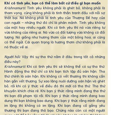
Khi có tình yêu, bạn có thể làm bất cứ điều gì bạn muốn
Krishnamurti:
Tình yêu không phải là ghét bỏ, không phải là
tham vọng, cũng không phải là tinh thần tranh đấu với nỗi sợ
thất bại. Nó không phải là tình yêu của Thượng Đế hay của
con người – những thứ đó chỉ là phân mảnh. Tình yêu không
của một hay nhiều người. Khi có tình yêu thì nó vừa riêng tư
vừa không của riêng ai. Nó vừa có đối tượng vừa không có đối
tượng. Nó giống như hương thơm của một bông hoa, ai cũng
có thể ngửi. Cái quan trọng là hương thơm chứ không phải là
nó thuộc về ai.
Người hỏi:
Vậy thì sự tha thứ nằm ở đâu trong tất cả những
điều này?
Krishnamurti:
Khi có tình yêu thì sẽ không thể có sự tha thứ.
Hành động tha thứ chỉ có khi bạn tích tập đủ oán hận. Tha
thứ chính là oán hận. Khi không có vết thương thì không cần
hàn gắn vết thương. Sự xao lãng nuôi dưỡng oán hận và ghét
bỏ, rồi khi có ý thức về điều đó thì mới có tha thứ. Tha thứ
khuyến khích chia rẽ. Khi bạn ý thức rằng mình đang tha thứ
thì bạn đã phạm tội rồi. Khi bạn ý thức rằng mình đang bao
dung thì bạn không bao dung. Khi bạn ý thức rằng mình đang
im lặng thì không có im lặng. Khi bạn đang cố gắng yêu
thương thì bạn đang thô bạo. Chừng nào còn có một người