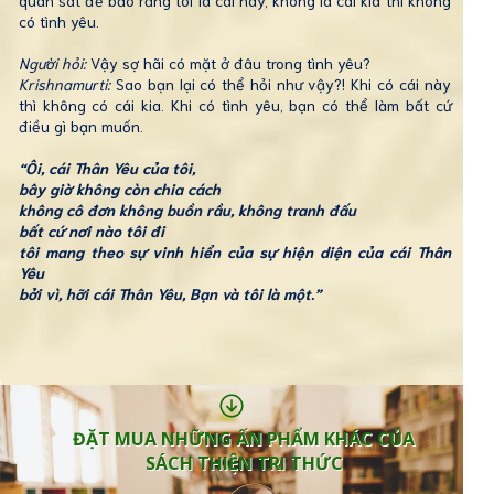
quan sát để bảo rằng tôi là cái này, không là cái kia thì không
có tình yêu.
Người hỏi:
Vậy sợ hãi có mặt ở đâu trong tình yêu?
Krishnamurti:
Sao bạn lại có thể hỏi như vậy?! Khi có cái này
thì không có cái kia. Khi có tình yêu, bạn có thể làm bất cứ
điều gì bạn muốn.
“Ôi, cái Thân Yêu của tôi,
bây giờ không còn chia cách
không cô đơn không buồn rầu, không tranh đấu
bất cứ nơi nào tôi đi
tôi mang theo sự vinh hiển của sự hiện diện của cái Thân
Yêu
bởi vì, hỡi cái Thân Yêu, Bạn và tôi là một.”
ĐẶT MUA NHỮNG ẤN PHẨM KHÁC CỦA
ĐẶT MUA NHỮNG ẤN PHẨM KHÁC CỦA
SÁCH THIỆN TRI THỨC
SÁCH THIỆN TRI THỨC