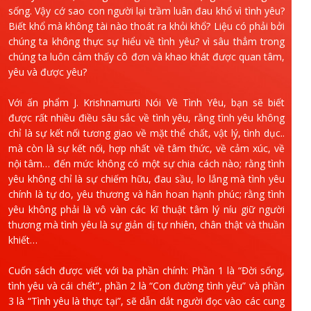
sống. Vậy cớ sao con người lại trầm luân đau khổ vì tình yêu?
Biết khổ mà không tài nào thoát ra khỏi khổ? Liệu có phải bởi
chúng ta không thực sự hiểu về tình yêu? vì sâu thẳm trong
chúng ta luôn cảm thấy cô đơn và khao khát được quan tâm,
yêu và được yêu?
Với ấn phẩm J. Krishnamurti Nói Về Tình Yêu, bạn sẽ biết
được rất nhiều điều sâu sắc về tình yêu, rằng tình yêu không
chỉ là sự kết nối tương giao về mặt thể chất, vật lý, tình dục..
mà còn là sự kết nối, hợp nhất về tâm thức, về cảm xúc, về
nội tâm… đến mức không có một sự chia cách nào; rằng tình
yêu không chỉ là sự chiếm hữu, đau sầu, lo lắng mà tình yêu
chính là tự do, yêu thương và hân hoan hạnh phúc; rằng tình
yêu không phải là vô vàn các kĩ thuật tâm lý níu giữ người
thương mà tình yêu là sự giản dị tự nhiên, chân thật và thuần
khiết…
Cuốn sách được viết với ba phần chính: Phần 1 là “Đời sống,
tình yêu và cái chết”, phần 2 là “Con đường tình yêu” và phần
3 là “Tình yêu là thực tại”, sẽ dẫn dắt người đọc vào các cung