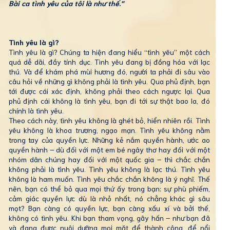
Bài ca tình yêu của tôi là như thế.”
Tình yêu là gì?
Tình yêu là gì? Chúng ta hiện đang hiểu “tình yêu” một cách
quá dễ dãi, đầy tính dục. Tình yêu đang bị đồng hóa với lạc
thú. Và để khám phá mùi hương đó, người ta phải đi sâu vào
câu hỏi về những gì không phải là tình yêu. Qua phủ định, bạn
tới được cái xác định, không phải theo cách ngược lại. Qua
phủ định cái không là tình yêu, bạn đi tới sự thật bao la, đó
chính là tình yêu.
Theo cách này, tình yêu không là ghét bỏ, hiển nhiên rồi. Tình
yêu không là khoa trương, ngạo mạn. Tình yêu không nằm
trong tay của quyền lực. Những kẻ nắm quyền hành, ước ao
quyền hành – dù đối với một em bé ngây thơ hay đối với một
nhóm dân chúng hay đối với một quốc gia – thì chắc chắn
không phải là tình yêu. Tình yêu không là lạc thú. Tình yêu
không là ham muốn. Tình yêu chắc chắn không là ý nghĩ. Thế
nên, bạn có thể bỏ qua mọi thứ ấy trong bạn: sự phù phiếm,
cảm giác quyền lực dù là nhỏ nhất, nó chẳng khác gì sâu
mọt? Bạn càng có quyền lực, bạn càng xấu xí và bởi thế,
không có tình yêu. Khi bạn tham vọng, gây hấn – như bạn đã
và đang được nuôi dưỡng mọi mặt để thành công, để nổi