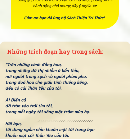
hành động nhỏ nhưng đầy ý nghĩa 🐟
Cảm ơn bạn đã ủng hộ Sách Thiện Tri Thức!
Những trích đoạn hay trong sách:
“Trên những cánh đồng hoa,
trong những đô thị nhiễm ô bẩn thỉu,
nơi người trong sạch và người phàm phu,
trong đoá hoa che giấu tính thiêng liêng,
đều có cái Thân Yêu của tôi.
A! Biển cả
đã tràn vào trái tim tôi,
trong mỗi ngày tôi sống một trăm mùa hạ.
Hỡi bạn,
tôi đang ngắm nhìn khuôn mặt tôi trong bạn
khuôn mặt cái Thân Yêu của tôi.