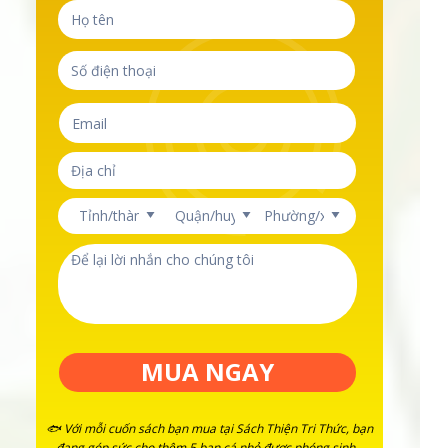
MUA NGAY
🐟 Với mỗi cuốn sách bạn mua tại Sách Thiện Tri Thức, bạn
đang góp sức cho thêm 5 bạn cá nhỏ được phóng sinh -