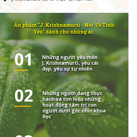
Ấn phẩm "J. Krishnamurti - Nói Về Tình
Yêu" dành cho những ai:
01
Những người yêu mến
J. Krishnamurti, yêu cái
đẹp, yêu sự tự nhiên
02
Những người đang thực
hành và tìm hiểu những
hoạt động tâm trí con
người dưới góc nhìn khoa
học